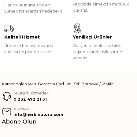
yanınızda olmaktan mutluluk
Her bir ürünümüzde en
duyarız.
yüksek standartları hedefleriz.
Kaliteli Hizmet
Yenilikçi Ürünler
Üretimin her aşamasında
Gelişen teknoloji ve bilim
kaliteyi ön planda tutarız.
ışığında sürekli iyileştirme
yaparız.
Karacaoğlan Mah. Bornova Cad. No : 9/F Bornova / İZMİR
Müşteri Hizmetleri
0 232 472 21 51
E-posta
info@herbinatura.com
Abone Olun