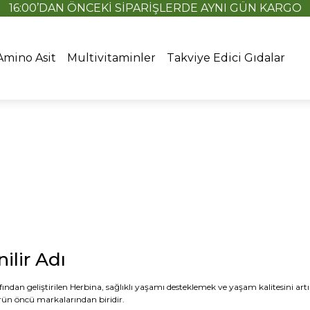
16:00’DAN ÖNCEKİ SİPARİŞLERDE AYNI GÜN KARGO
Amino Asit
Multivitaminler
Takviye Edici Gıdalar
ilir Adı
fından geliştirilen Herbina, sağlıklı yaşamı desteklemek ve yaşam kalitesini ar
örün öncü markalarından biridir.