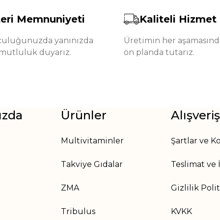
eri Memnuniyeti
Kaliteli Hizmet
lculuğunuzda yanınızda
Üretimin her aşamasında
mutluluk duyarız.
ön planda tutarız.
ızda
Ürünler
Alışveriş
Multivitaminler
Şartlar ve K
Takviye Gıdalar
Teslimat ve 
ZMA
Gizlilik Poli
Tribulus
KVKK