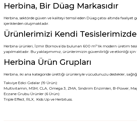
Herbina, Bir Düag Markasıdır
Herbina, sektörde güven ve kaliteyi temsil eden Düag çatısı altında faaliyet g
içeriklerden oluşmaktadır.
Ürünlerimizi Kendi Tesislerimizde
Herbina ürünleri, İzmir Bornova’da bulunan 600 m²’lik modern üretim tesisimi
yapılmaktadır. Bu yaklaşımımız, ürünlerimizin güvenilirliği ve etkinliği için
Herbina Ürün Grupları
Herbina, iki ana kategoride ürettiği ürünleriyle vücudunuzu destekler, sağlığı
Takviye Edici Gıdalar (19 Ürün):
Multivitamin, MSM, CLA, Omega 3, ZMA, Sindirim Enzimleri, B-Power, Magnezy
Eczane Grubu Ürünler (6 Ürün):
Triple Effect, RLX, Kids Up ve Herbituss.