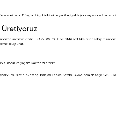
östermektedir. Düag’ın bilgi birikimi ve yenilikçi yaklaşımı sayesinde, Herbina ü
 Üretiyoruz
zde üretilmektedir. ISO 22000:2018 ve GMP sertifikalarına sahip tesisimizde, e
 temel oluşturur.
nızı korur ve yaşam kalitenizi artırır:
um, Biotin, Ginseng, Kolajen Tablet, Kafein, D3K2, Kolajen Saşe, GH, L-Karni