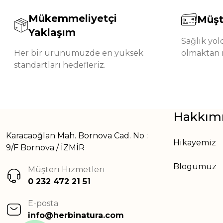
Mükemmeliyetçi
Müşt
Yaklaşım
Sağlık yo
Her bir ürünümüzde en yüksek
olmaktan 
standartları hedefleriz.
Hakkım
Karacaoğlan Mah. Bornova Cad. No :
Hikayemiz
9/F Bornova / İZMİR
Blogumuz
Müşteri Hizmetleri
0 232 472 21 51
E-posta
info@herbinatura.com