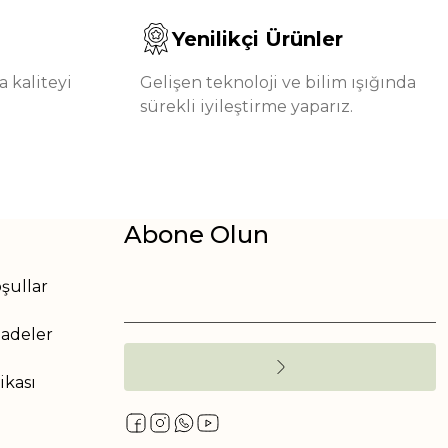
Yenilikçi Ürünler
 kaliteyi
Gelişen teknoloji ve bilim ışığında
sürekli iyileştirme yaparız.
Abone Olun
oşullar
İadeler
tikası