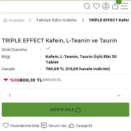
16:00’DAN ÖNCEKİ SİPARİŞLERDE AYNI GÜN KARGO
Anasayfa
Takviye Edici Gıdalar
TRİPLE EFFECT Kafein
TRİPLE EFFECT Kafein, L-Teanin ve Taurin
Stok Durumu
Bilgi
Kafein, L-Teanin, Taurin Üçlü Etki 30
Tablet
Havale
760,09 TL (%5,00 havale indirimi)
%10
800,10 TL
889,00 TL
SEPETE EKLE
Yorum Yaz
Tavsiye Et