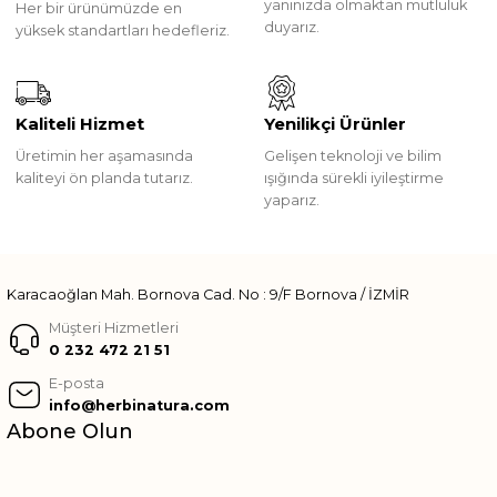
yanınızda olmaktan mutluluk
Her bir ürünümüzde en
duyarız.
yüksek standartları hedefleriz.
Kaliteli Hizmet
Yenilikçi Ürünler
Üretimin her aşamasında
Gelişen teknoloji ve bilim
kaliteyi ön planda tutarız.
ışığında sürekli iyileştirme
yaparız.
Karacaoğlan Mah. Bornova Cad. No : 9/F Bornova / İZMİR
Müşteri Hizmetleri
0 232 472 21 51
E-posta
info@herbinatura.com
Abone Olun