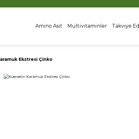
16:00’DAN ÖNCEKİ SİPARİŞLERDE AYNI GÜN KARGO
Amino Asit
Multivitaminler
Takviye Ed
aramuk Ekstresi Çinko