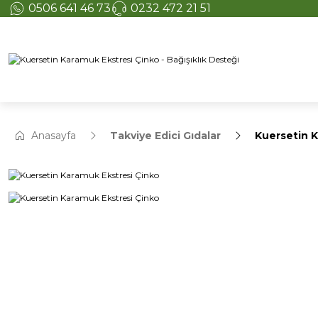
0506 641 46 73
0232 472 21 51
Anasayfa
Takviye Edici Gıdalar
Kuersetin K