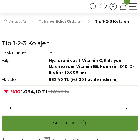
16:00’DAN ÖNCEKİ SİPARİŞLERDE AYNI GÜN KARGO
Anasayfa
Takviye Edici Gıdalar
Tip 1-2-3 Kolajen
Tip 1-2-3 Kolajen
Stok Durumu
Bilgi
Hyaluronik asit, Vitamin C, Kalsiyum,
Magnezyum, Vitamin B5, Koenzim Q10, D-
Biotin - 10.000 mg
Havale
982,40 TL (%5,00 havale indirimi)
%10
1.034,10 TL
1.149,00 TL
SEPETE EKLE