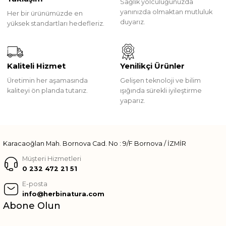
Sağlık yolculuğunuzda
yanınızda olmaktan mutluluk
Her bir ürünümüzde en
duyarız.
yüksek standartları hedefleriz.
Kaliteli Hizmet
Yenilikçi Ürünler
Üretimin her aşamasında
Gelişen teknoloji ve bilim
kaliteyi ön planda tutarız.
ışığında sürekli iyileştirme
yaparız.
Karacaoğlan Mah. Bornova Cad. No : 9/F Bornova / İZMİR
Müşteri Hizmetleri
0 232 472 21 51
E-posta
info@herbinatura.com
Abone Olun