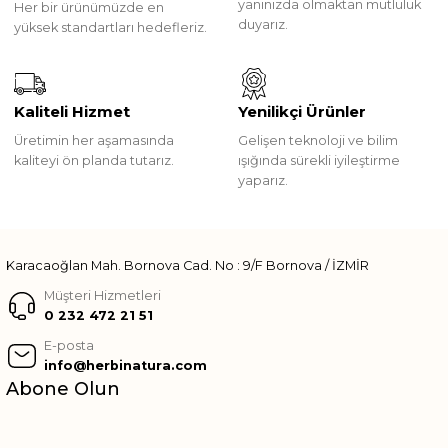
yanınızda olmaktan mutluluk
Her bir ürünümüzde en
duyarız.
yüksek standartları hedefleriz.
Kaliteli Hizmet
Yenilikçi Ürünler
Üretimin her aşamasında
Gelişen teknoloji ve bilim
kaliteyi ön planda tutarız.
ışığında sürekli iyileştirme
yaparız.
Karacaoğlan Mah. Bornova Cad. No : 9/F Bornova / İZMİR
Müşteri Hizmetleri
0 232 472 21 51
E-posta
info@herbinatura.com
Abone Olun