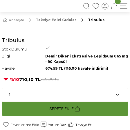
16:00’DAN ÖNCEKİ SİPARİŞLERDE AYNI GÜN KARGO
Anasayfa
Takviye Edici Gıdalar
Tribulus
Tribulus
Stok Durumu
Bilgi
Demir Dikeni Ekstresi ve Lepidyum 865 mg
- 90 Kapsül
Havale
674,59 TL (%5,00 havale indirimi)
%10
710,10 TL
789,00 TL
SEPETE EKLE
Yorum Yaz
Tavsiye Et