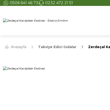
0506 641 46 73
0232 472 21 51
Anasayfa
Takviye Edici Gıdalar
Zerdeçal Ka