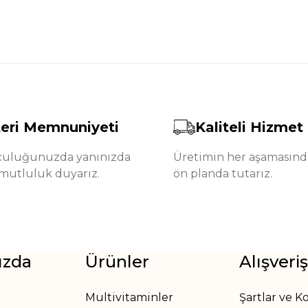
eri Memnuniyeti
Kaliteli Hizmet
lculuğunuzda yanınızda
Üretimin her aşamasında
mutluluk duyarız.
ön planda tutarız.
ızda
Ürünler
Alışveriş
Multivitaminler
Şartlar ve K