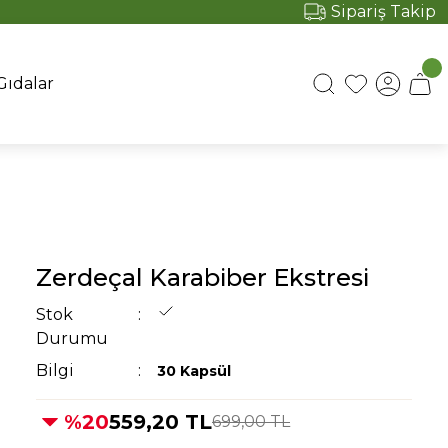
Sipariş Takip
Gıdalar
Zerdeçal Karabiber Ekstresi
Stok
Durumu
Bilgi
30 Kapsül
%20
559,20 TL
699,00 TL