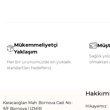
Mükemmeliyetçi
Müşt
Yaklaşım
Sağlık yo
Her bir ürünümüzde en yüksek
olmaktan 
standartları hedefleriz.
Hakkım
Karacaoğlan Mah. Bornova Cad. No :
Hikayemiz
9/F Bornova / İZMİR