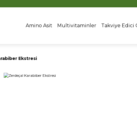
16:00’DAN ÖNCEKİ SİPARİŞLERDE AYNI GÜN KARGO
Amino Asit
Multivitaminler
Takviye Edici 
rabiber Ekstresi