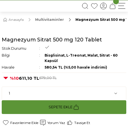
16:00’DAN ÖNCEKİ SİPARİŞLERDE AYNI GÜN KARGO
Anasayfa
Multivitaminler
Magnezyum Sitrat 500 mg 1
Magnezyum Sitrat 500 mg 120 Tablet
Stok Durumu
Bilgi
Bisglisinat, L-Treonat, Malat, Sitrat - 60
Kapsül
Havale
580,54 TL (%5,00 havale indirimi)
%10
611,10 TL
679,00 TL
SEPETE EKLE
Yorum Yaz
Tavsiye Et