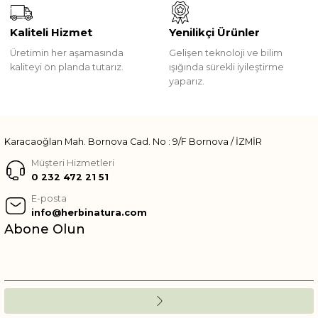
Kaliteli Hizmet
Yenilikçi Ürünler
Üretimin her aşamasında
Gelişen teknoloji ve bilim
kaliteyi ön planda tutarız.
ışığında sürekli iyileştirme
yaparız.
Karacaoğlan Mah. Bornova Cad. No : 9/F Bornova / İZMİR
Müşteri Hizmetleri
0 232 472 21 51
E-posta
info@herbinatura.com
Abone Olun