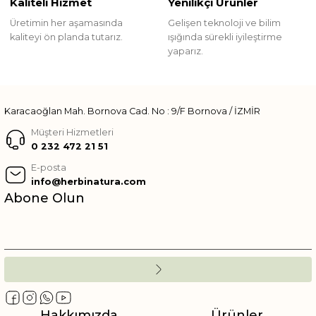
Kaliteli Hizmet
Yenilikçi Ürünler
Üretimin her aşamasında
Gelişen teknoloji ve bilim
kaliteyi ön planda tutarız.
ışığında sürekli iyileştirme
yaparız.
Karacaoğlan Mah. Bornova Cad. No : 9/F Bornova / İZMİR
Müşteri Hizmetleri
0 232 472 21 51
E-posta
info@herbinatura.com
Abone Olun
Hakkımızda
Ürünler