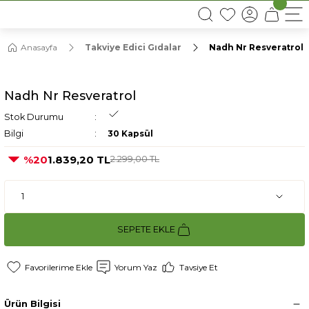
16:00’DAN ÖNCEKİ SİPARİŞLERDE AYNI GÜN KARGO
Anasayfa
Takviye Edici Gıdalar
Nadh Nr Resveratrol
Nadh Nr Resveratrol
Stok Durumu
Bilgi
30 Kapsül
%20
1.839,20 TL
2.299,00 TL
SEPETE EKLE
Yorum Yaz
Tavsiye Et
Ürün Bilgisi