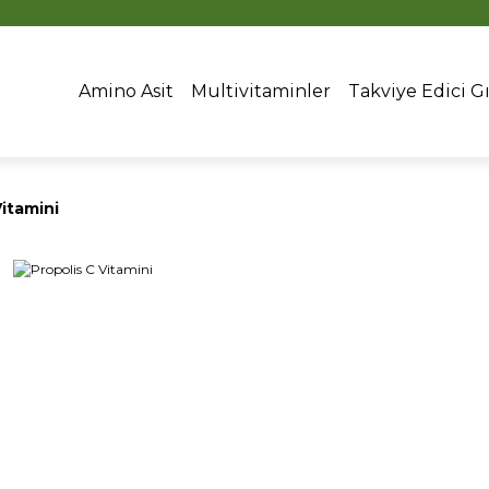
16:00’DAN ÖNCEKİ SİPARİŞLERDE AYNI GÜN KARGO
Amino Asit
Multivitaminler
Takviye Edici G
Vitamini