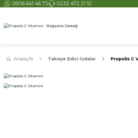
0506 641 46 73
0232 472 21 51
Anasayfa
Takviye Edici Gıdalar
Propolis C 