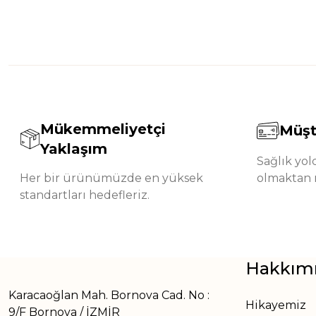
Mükemmeliyetçi
Müşt
Yaklaşım
Sağlık yo
Her bir ürünümüzde en yüksek
olmaktan 
standartları hedefleriz.
Hakkım
Karacaoğlan Mah. Bornova Cad. No :
Hikayemiz
9/F Bornova / İZMİR