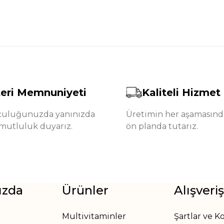
eri Memnuniyeti
Kaliteli Hizmet
lculuğunuzda yanınızda
Üretimin her aşamasında
mutluluk duyarız.
ön planda tutarız.
ızda
Ürünler
Alışveriş
Multivitaminler
Şartlar ve K