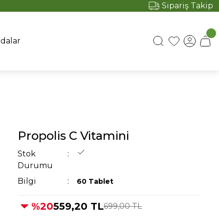
Sipariş Takip
ıdalar
Propolis C Vitamini
Stok
Durumu
Bilgi
60 Tablet
%20
559,20 TL
699,00 TL