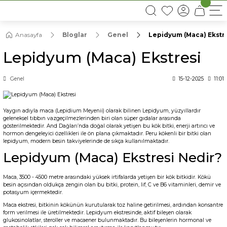
16:00’DAN ÖNCEKİ SİPARİŞLERDE AYNI GÜN KARGO
Anasayfa
Bloglar
Genel
Lepidyum (Maca) Ekstr
Lepidyum (Maca) Ekstresi
Genel
15-12-2025
11:01
Yaygın adıyla maca (Lepidium Meyenii) olarak bilinen Lepidyum, yüzyıllardır
geleneksel tıbbın vazgeçilmezlerinden biri olan süper gıdalar arasında
gösterilmektedir. And Dağları’nda doğal olarak yetişen bu kök bitki, enerji artırıcı ve
hormon dengeleyici özellikleri ile ön plana çıkmaktadır. Peru kökenli bir bitki olan
lepidyum, modern besin takviyelerinde de sıkça kullanılmaktadır.
Lepidyum (Maca) Ekstresi Nedir?
Maca, 3500 - 4500 metre arasındaki yüksek irtifalarda yetişen bir kök bitkidir. Kökü
besin açısından oldukça zengin olan bu bitki, protein, lif, C ve B6 vitaminleri, demir ve
potasyum içermektedir.
Maca ekstresi, bitkinin kökünün kurutularak toz haline getirilmesi, ardından konsantre
form verilmesi ile üretilmektedir. Lepidyum ekstresinde, aktif bileşen olarak
glukosinolatlar, steroller ve macaener bulunmaktadır. Bu bileşenlerin hormonal ve