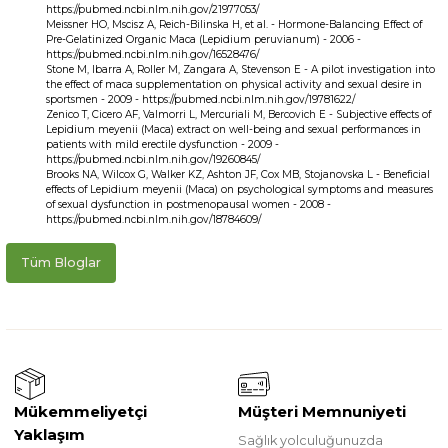
https://pubmed.ncbi.nlm.nih.gov/21977053/
Meissner HO, Mscisz A, Reich-Bilinska H, et al. - Hormone-Balancing Effect of
Pre-Gelatinized Organic Maca (Lepidium peruvianum) - 2006 -
https://pubmed.ncbi.nlm.nih.gov/16528476/
Stone M, Ibarra A, Roller M, Zangara A, Stevenson E - A pilot investigation into
the effect of maca supplementation on physical activity and sexual desire in
sportsmen - 2009 - https://pubmed.ncbi.nlm.nih.gov/19781622/
Zenico T, Cicero AF, Valmorri L, Mercuriali M, Bercovich E - Subjective effects of
Lepidium meyenii (Maca) extract on well-being and sexual performances in
patients with mild erectile dysfunction - 2009 -
https://pubmed.ncbi.nlm.nih.gov/19260845/
Brooks NA, Wilcox G, Walker KZ, Ashton JF, Cox MB, Stojanovska L - Beneficial
effects of Lepidium meyenii (Maca) on psychological symptoms and measures
of sexual dysfunction in postmenopausal women - 2008 -
https://pubmed.ncbi.nlm.nih.gov/18784609/
Tüm Bloglar
Mükemmeliyetçi
Müşteri Memnuniyeti
Yaklaşım
Sağlık yolculuğunuzda