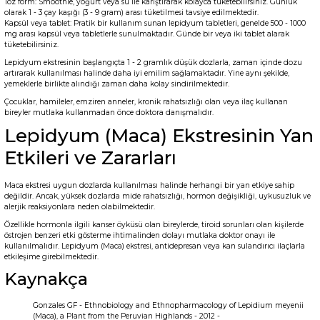
Toz form: Smoothie, yoğurt veya su ile karıştırarak kolayca tüketebilirsiniz. Günlük
olarak 1 - 3 çay kaşığı (3 - 9 gram) arası tüketilmesi tavsiye edilmektedir.
Kapsül veya tablet: Pratik bir kullanım sunan lepidyum tabletleri, genelde 500 - 1000
mg arası kapsül veya tabletlerle sunulmaktadır. Günde bir veya iki tablet alarak
tüketebilirsiniz.
Lepidyum ekstresinin başlangıçta 1 - 2 gramlık düşük dozlarla, zaman içinde dozu
artırarak kullanılması halinde daha iyi emilim sağlamaktadır. Yine aynı şekilde,
yemeklerle birlikte alındığı zaman daha kolay sindirilmektedir.
Çocuklar, hamileler, emziren anneler, kronik rahatsızlığı olan veya ilaç kullanan
bireyler mutlaka kullanmadan önce doktora danışmalıdır.
Lepidyum (Maca) Ekstresinin Yan
Etkileri ve Zararları
Maca ekstresi uygun dozlarda kullanılması halinde herhangi bir yan etkiye sahip
değildir. Ancak, yüksek dozlarda mide rahatsızlığı, hormon değişikliği, uykusuzluk ve
alerjik reaksiyonlara neden olabilmektedir.
Özellikle hormonla ilgili kanser öyküsü olan bireylerde, tiroid sorunları olan kişilerde
östrojen benzeri etki gösterme ihtimalinden dolayı mutlaka doktor onayı ile
kullanılmalıdır. Lepidyum (Maca) ekstresi, antidepresan veya kan sulandırıcı ilaçlarla
etkileşime girebilmektedir.
Kaynakça
Gonzales GF - Ethnobiology and Ethnopharmacology of Lepidium meyenii
(Maca), a Plant from the Peruvian Highlands - 2012 -