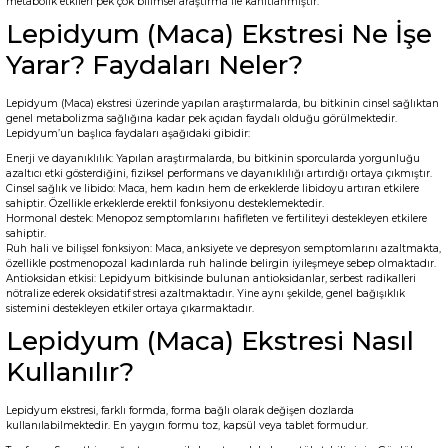
metabolik etkileri pek çok bilimsel araştırma ile kanıtlanmıştır.
Lepidyum (Maca) Ekstresi Ne İşe
Yarar? Faydaları Neler?
Lepidyum (Maca) ekstresi üzerinde yapılan araştırmalarda, bu bitkinin cinsel sağlıktan
genel metabolizma sağlığına kadar pek açıdan faydalı olduğu görülmektedir.
Lepidyum’un başlıca faydaları aşağıdaki gibidir:
Enerji ve dayanıklılık: Yapılan araştırmalarda, bu bitkinin sporcularda yorgunluğu
azaltıcı etki gösterdiğini, fiziksel performans ve dayanıklılığı artırdığı ortaya çıkmıştır.
Cinsel sağlık ve libido: Maca, hem kadın hem de erkeklerde libidoyu artıran etkilere
sahiptir. Özellikle erkeklerde erektil fonksiyonu desteklemektedir.
Hormonal destek: Menopoz semptomlarını hafifleten ve fertiliteyi destekleyen etkilere
sahiptir.
Ruh hali ve bilişsel fonksiyon: Maca, anksiyete ve depresyon semptomlarını azaltmakta,
özellikle postmenopozal kadınlarda ruh halinde belirgin iyileşmeye sebep olmaktadır.
Antioksidan etkisi: Lepidyum bitkisinde bulunan antioksidanlar, serbest radikalleri
nötralize ederek oksidatif stresi azaltmaktadır. Yine aynı şekilde, genel bağışıklık
sistemini destekleyen etkiler ortaya çıkarmaktadır.
Lepidyum (Maca) Ekstresi Nasıl
Kullanılır?
Lepidyum ekstresi, farklı formda, forma bağlı olarak değişen dozlarda
kullanılabilmektedir. En yaygın formu toz, kapsül veya tablet formudur.