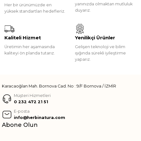
yanınızda olmaktan mutluluk
Her bir ürünümüzde en
duyarız.
yüksek standartları hedefleriz.
Kaliteli Hizmet
Yenilikçi Ürünler
Üretimin her aşamasında
Gelişen teknoloji ve bilim
kaliteyi ön planda tutarız.
ışığında sürekli iyileştirme
yaparız.
Karacaoğlan Mah. Bornova Cad. No : 9/F Bornova / İZMİR
Müşteri Hizmetleri
0 232 472 21 51
E-posta
info@herbinatura.com
Abone Olun